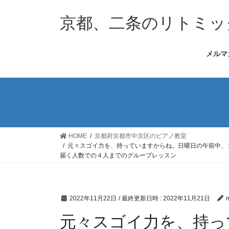
コ
ナ
ン
ビ
京都、二条のリトミッ
テ
ゲ
ン
ー
メルマ
ツ
シ
へ
ョ
ス
ン
キ
に
ッ
移
プ
動
HOME
京都府京都市中京区のピアノ教室
元々スゴイ力を、持っていますからね。日曜日の午前中、
届く人数での４人までのグループレッスン
2022年11月22日
/ 最終更新日時 :
2022年11月21日
m
元々スゴイ力を、持っ