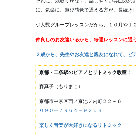
それに、気取りがなく、話しやすい雰囲気の
に、気楽に、遊び感覚で通える方が、長続き
少人数グループレッスンだから、１０月や１
仲良しのお友達いるから、毎週レッスンに通
２歳から、先生やお友達と親友になれて、ピ
京都・二条駅のピアノとリトミック教室！
森真子（もりまこ）
京都市中京区西ノ京池ノ内町２２－６
０９０ー７９６４－９２５３
楽しく音楽が大好きになるリトミック