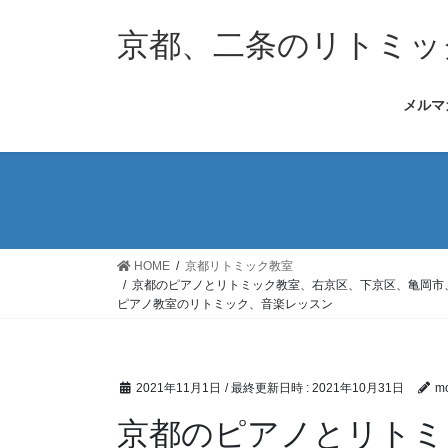
コ
ナ
ン
ビ
京都、二条のリトミッ
テ
ゲ
ン
ー
メルマ
ツ
シ
へ
ョ
ス
ン
キ
に
ッ
移
プ
動
HOME
京都リトミック教室
京都のピアノとリトミック教室、右京区、下京区、亀岡市
ピアノ教室のリトミック、音楽レッスン
2021年11月1日
/ 最終更新日時 :
2021年10月31日
mo
京都のピアノとリトミ