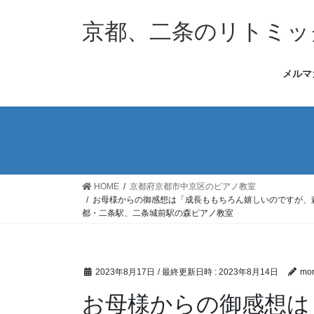
コ
ナ
ン
ビ
京都、二条のリトミッ
テ
ゲ
ン
ー
メルマ
ツ
シ
へ
ョ
ス
ン
キ
に
ッ
移
プ
動
HOME
京都府京都市中京区のピアノ教室
お母様からの御感想は「成長ももちろん嬉しいのですが、
都・二条駅、二条城前駅の森ピアノ教室
2023年8月17日
/ 最終更新日時 :
2023年8月14日
mor
お母様からの御感想は