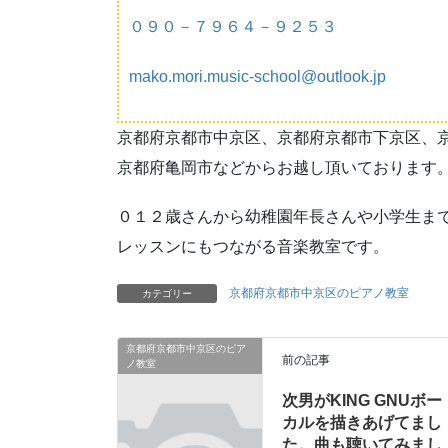
０９０－７９６４－９２５３
mako.mori.music-school@outlook.jp
京都府京都市中京区、京都府京都市下京区、
京都府亀岡市などからお越し頂いております
０１２歳さんから幼稚園年長さんや小学生ま
レッスンにもつながる音楽教室です。
京都府京都市中京区のピアノ教室
カテゴリー
京都府京都市中京区のピア
前の記事
ノ教室
次男がKING GNUボー
カルを描きあげてまし
た。曲も聴いてみまし