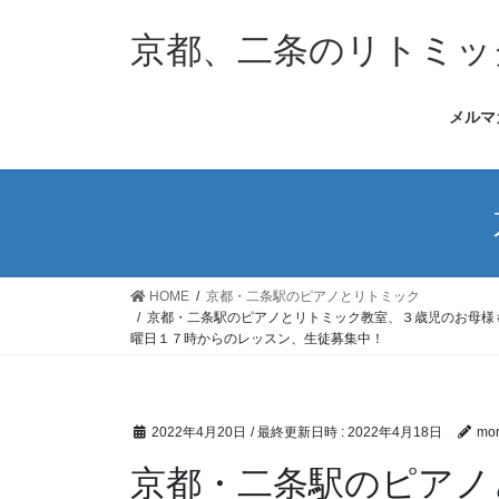
コ
ナ
ン
ビ
京都、二条のリトミッ
テ
ゲ
ン
ー
メルマ
ツ
シ
へ
ョ
ス
ン
キ
に
ッ
移
プ
動
HOME
京都・二条駅のピアノとリトミック
京都・二条駅のピアノとリトミック教室、３歳児のお母様
曜日１７時からのレッスン、生徒募集中！
2022年4月20日
/ 最終更新日時 :
2022年4月18日
mor
京都・二条駅のピアノ