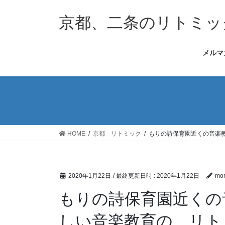
コ
ナ
ン
ビ
京都、二条のリトミッ
テ
ゲ
ン
ー
メルマ
ツ
シ
へ
ョ
ス
ン
キ
に
ッ
移
プ
動
HOME
京都 リトミック
もりの詩保育園近くの音楽
2020年1月22日
/ 最終更新日時 :
2020年1月22日
mor
もりの詩保育園近くの
しい音楽教育の、リト