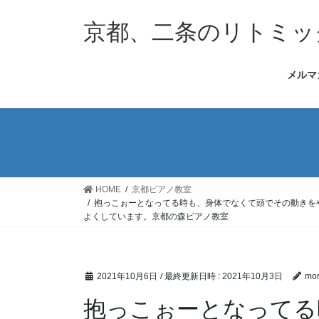
コ
ナ
ン
ビ
京都、二条のリトミッ
テ
ゲ
ン
ー
メルマ
ツ
シ
へ
ョ
ス
ン
キ
に
ッ
移
プ
動
HOME
京都ピアノ教室
抱っこぉーとなってる時も、身体でなくて頭でその動きを
よくしています。京都の森ピアノ教室
2021年10月6日
/ 最終更新日時 :
2021年10月3日
mor
抱っこぉーとなってる