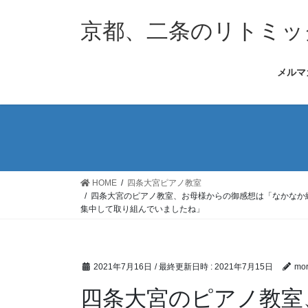
コ
ナ
ン
ビ
京都、二条のリトミッ
テ
ゲ
ン
ー
メルマ
ツ
シ
へ
ョ
ス
ン
キ
に
ッ
移
プ
動
HOME
四条大宮ピアノ教室
四条大宮のピアノ教室、お母様からの御感想は「なかなか
集中して取り組んでいましたね」
2021年7月16日
/ 最終更新日時 :
2021年7月15日
mor
四条大宮のピアノ教室