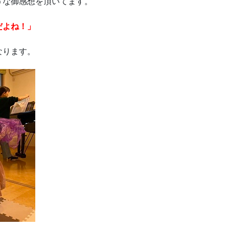
うな御感想を頂いてます。
だよね！」
なります。