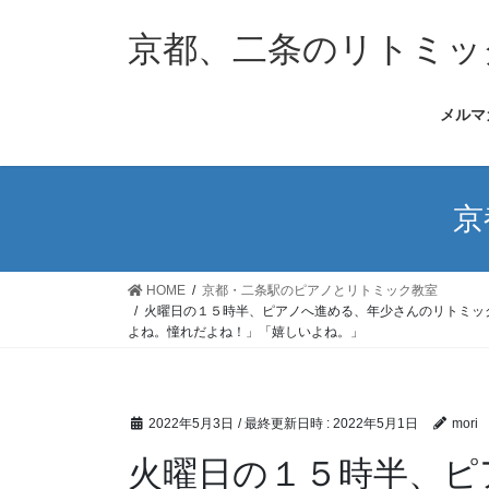
コ
ナ
ン
ビ
京都、二条のリトミッ
テ
ゲ
ン
ー
メルマ
ツ
シ
へ
ョ
ス
ン
キ
に
京
ッ
移
プ
動
HOME
京都・二条駅のピアノとリトミック教室
火曜日の１５時半、ピアノへ進める、年少さんのリトミッ
よね。憧れだよね！」「嬉しいよね。」
2022年5月3日
/ 最終更新日時 :
2022年5月1日
mori
火曜日の１５時半、ピ