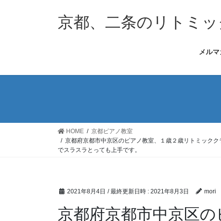
コ
ナ
ン
ビ
京都、二条のリトミッ
テ
ゲ
ン
ー
メルマ
ツ
シ
へ
ョ
ス
ン
キ
に
ッ
移
プ
動
HOME
京都ピアノ教室
京都府京都市中京区のピアノ教室、１歳２歳リトミックク
でスラスラとっても上手です。
2021年8月4日
/ 最終更新日時 :
2021年8月3日
mori
京都府京都市中京区の