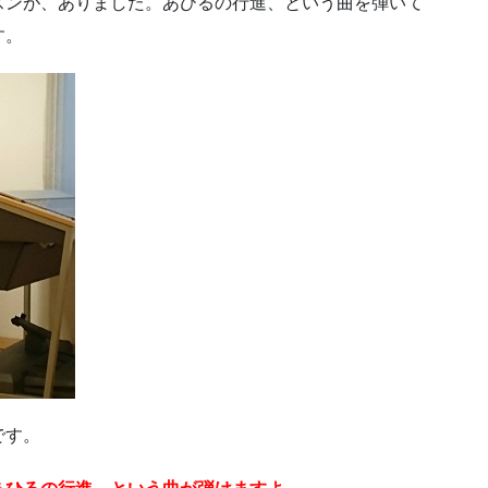
スンが、ありました。あひるの行進、という曲を弾いて
す。
です。